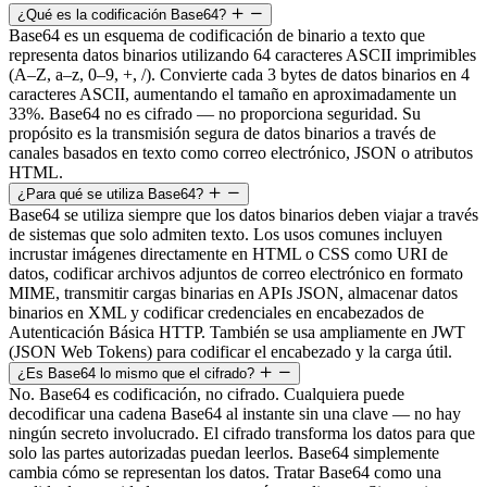
¿Qué es la codificación Base64?
Base64 es un esquema de codificación de binario a texto que
representa datos binarios utilizando 64 caracteres ASCII imprimibles
(A–Z, a–z, 0–9, +, /). Convierte cada 3 bytes de datos binarios en 4
caracteres ASCII, aumentando el tamaño en aproximadamente un
33%. Base64 no es cifrado — no proporciona seguridad. Su
propósito es la transmisión segura de datos binarios a través de
canales basados en texto como correo electrónico, JSON o atributos
HTML.
¿Para qué se utiliza Base64?
Base64 se utiliza siempre que los datos binarios deben viajar a través
de sistemas que solo admiten texto. Los usos comunes incluyen
incrustar imágenes directamente en HTML o CSS como URI de
datos, codificar archivos adjuntos de correo electrónico en formato
MIME, transmitir cargas binarias en APIs JSON, almacenar datos
binarios en XML y codificar credenciales en encabezados de
Autenticación Básica HTTP. También se usa ampliamente en JWT
(JSON Web Tokens) para codificar el encabezado y la carga útil.
¿Es Base64 lo mismo que el cifrado?
No. Base64 es codificación, no cifrado. Cualquiera puede
decodificar una cadena Base64 al instante sin una clave — no hay
ningún secreto involucrado. El cifrado transforma los datos para que
solo las partes autorizadas puedan leerlos. Base64 simplemente
cambia cómo se representan los datos. Tratar Base64 como una