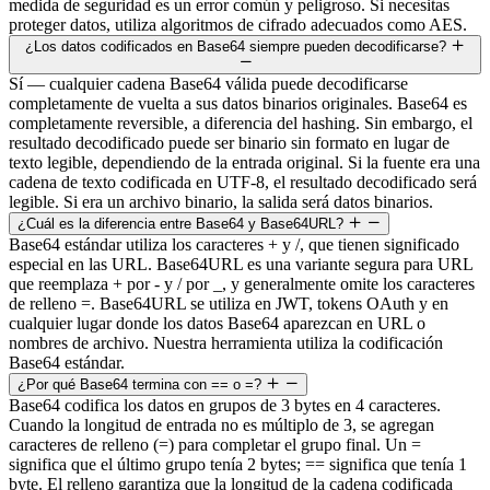
medida de seguridad es un error común y peligroso. Si necesitas
proteger datos, utiliza algoritmos de cifrado adecuados como AES.
¿Los datos codificados en Base64 siempre pueden decodificarse?
Sí — cualquier cadena Base64 válida puede decodificarse
completamente de vuelta a sus datos binarios originales. Base64 es
completamente reversible, a diferencia del hashing. Sin embargo, el
resultado decodificado puede ser binario sin formato en lugar de
texto legible, dependiendo de la entrada original. Si la fuente era una
cadena de texto codificada en UTF-8, el resultado decodificado será
legible. Si era un archivo binario, la salida será datos binarios.
¿Cuál es la diferencia entre Base64 y Base64URL?
Base64 estándar utiliza los caracteres + y /, que tienen significado
especial en las URL. Base64URL es una variante segura para URL
que reemplaza + por - y / por _, y generalmente omite los caracteres
de relleno =. Base64URL se utiliza en JWT, tokens OAuth y en
cualquier lugar donde los datos Base64 aparezcan en URL o
nombres de archivo. Nuestra herramienta utiliza la codificación
Base64 estándar.
¿Por qué Base64 termina con == o =?
Base64 codifica los datos en grupos de 3 bytes en 4 caracteres.
Cuando la longitud de entrada no es múltiplo de 3, se agregan
caracteres de relleno (=) para completar el grupo final. Un =
significa que el último grupo tenía 2 bytes; == significa que tenía 1
byte. El relleno garantiza que la longitud de la cadena codificada