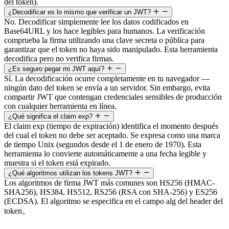
del token).
¿Decodificar es lo mismo que verificar un JWT?
No. Decodificar simplemente lee los datos codificados en
Base64URL y los hace legibles para humanos. La verificación
comprueba la firma utilizando una clave secreta o pública para
garantizar que el token no haya sido manipulado. Esta herramienta
decodifica pero no verifica firmas.
¿Es seguro pegar mi JWT aquí?
Sí. La decodificación ocurre completamente en tu navegador —
ningún dato del token se envía a un servidor. Sin embargo, evita
compartir JWT que contengan credenciales sensibles de producción
con cualquier herramienta en línea.
¿Qué significa el claim exp?
El claim exp (tiempo de expiración) identifica el momento después
del cual el token no debe ser aceptado. Se expresa como una marca
de tiempo Unix (segundos desde el 1 de enero de 1970). Esta
herramienta lo convierte automáticamente a una fecha legible y
muestra si el token está expirado.
¿Qué algoritmos utilizan los tokens JWT?
Los algoritmos de firma JWT más comunes son HS256 (HMAC-
SHA256), HS384, HS512, RS256 (RSA con SHA-256) y ES256
(ECDSA). El algoritmo se especifica en el campo alg del header del
token。