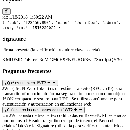
iat: 1/18/2018, 1:30:22 AM
{
"sub":
"1234567890"
,
"name":
"John Doe"
,
"admin":
true
,
"iat":
1516239022
}
Signature
Firma presente (la verificación requiere clave secreta)
KMUFsIDTnFmyG3nMiGM6H9FNFUROf3wh7SmqJp-QV30
Preguntas frecuentes
¿Qué es un token JWT?
JWT (JSON Web Token) es un estándar abierto (RFC 7519) para
transmitir información de forma segura entre partes como un objeto
JSON compacto y seguro para URL. Se utiliza comúnmente para
autenticación y autorización en aplicaciones web.
¿Cuáles son las tres partes de un JWT?
Un JWT consta de tres partes codificadas en Base64URL separadas
por puntos: el Header (algoritmo y tipo de token), el Payload
(claims/datos) y la Signature (utilizada para verificar la autenticidad