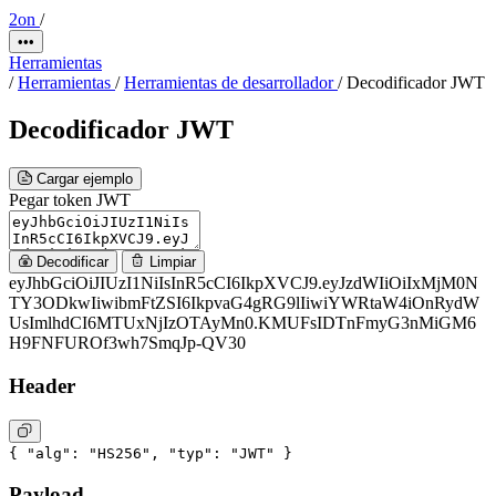
2on
/
•••
Herramientas
/
Herramientas
/
Herramientas de desarrollador
/
Decodificador JWT
Decodificador JWT
Cargar ejemplo
Pegar token JWT
Decodificar
Limpiar
eyJhbGciOiJIUzI1NiIsInR5cCI6IkpXVCJ9
.
eyJzdWIiOiIxMjM0N
TY3ODkwIiwibmFtZSI6IkpvaG4gRG9lIiwiYWRtaW4iOnRydW
UsImlhdCI6MTUxNjIzOTAyMn0
.
KMUFsIDTnFmyG3nMiGM6
H9FNFUROf3wh7SmqJp-QV30
Header
{
"alg":
"HS256"
,
"typ":
"JWT"
}
Payload