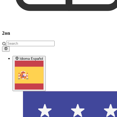
2on
Idioma
Español