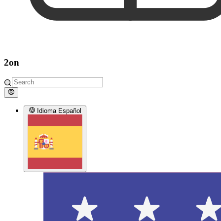
2on
Idioma
Español